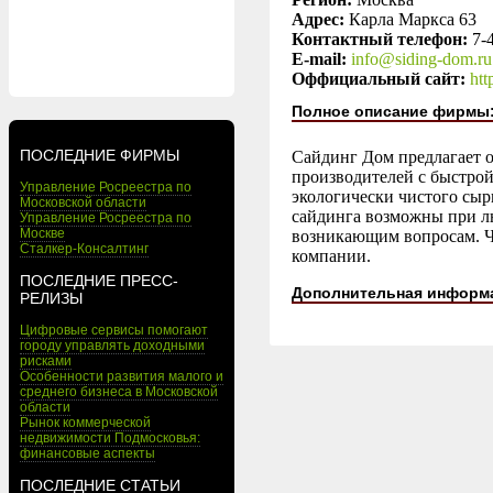
Адрес:
Карла Маркса 63
Контактный телефон:
7-
E-mail:
info@siding-dom.ru
Оффициальный сайт:
htt
Полное описание фирмы
ПОСЛЕДНИЕ ФИРМЫ
Сайдинг Дом предлагает 
производителей с быстрой
Управление Росреестра по
экологически чистого сырь
Московской области
сайдинга возможны при лю
Управление Росреестра по
Москве
возникающим вопросам. Че
Сталкер-Консалтинг
компании.
ПОСЛЕДНИЕ ПРЕСС-
Дополнительная информ
РЕЛИЗЫ
Цифровые сервисы помогают
городу управлять доходными
рисками
Особенности развития малого и
среднего бизнеса в Московской
области
Рынок коммерческой
недвижимости Подмосковья:
финансовые аспекты
ПОСЛЕДНИЕ СТАТЬИ