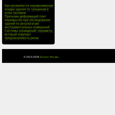
Как проявляется неравномерная
осадка здания по трещинам в
углах проёмов
Признаки деформаций плит
перекрытия при обследовании
зданий по результатам
инструментальных измерений
Системы ограждений: периметр,
который покупает
предсказуемость риска
© 2013-
2026
Бизнес Москва