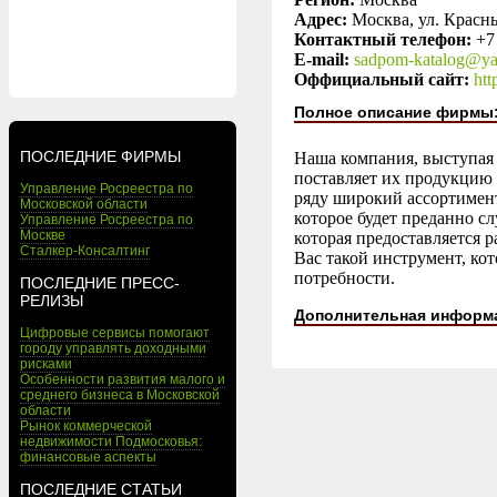
Адрес:
Москва, ул. Красн
Контактный телефон:
+7
E-mail:
sadpom-katalog@ya
Оффициальный сайт:
htt
Полное описание фирмы
ПОСЛЕДНИЕ ФИРМЫ
Наша компания, выступая
поставляет их продукцию
Управление Росреестра по
ряду широкий ассортимент
Московской области
которое будет преданно с
Управление Росреестра по
Москве
которая предоставляется
Сталкер-Консалтинг
Вас такой инструмент, ко
потребности.
ПОСЛЕДНИЕ ПРЕСС-
РЕЛИЗЫ
Дополнительная информ
Цифровые сервисы помогают
городу управлять доходными
рисками
Особенности развития малого и
среднего бизнеса в Московской
области
Рынок коммерческой
недвижимости Подмосковья:
финансовые аспекты
ПОСЛЕДНИЕ СТАТЬИ