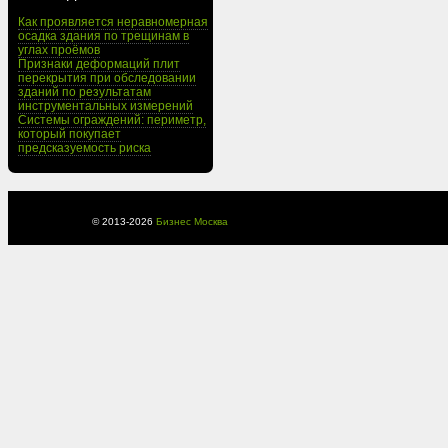
Как проявляется неравномерная
осадка здания по трещинам в
углах проёмов
Признаки деформаций плит
перекрытия при обследовании
зданий по результатам
инструментальных измерений
Системы ограждений: периметр,
который покупает
предсказуемость риска
© 2013-
2026
Бизнес Москва