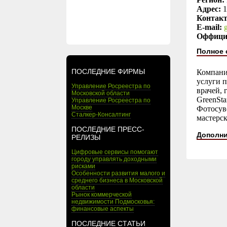
Адрес:
1
Контак
E-mail:
Оффици
Полное 
ПОСЛЕДНИЕ ФИРМЫ
Компания
услуги 
Управление Росреестра по
врачей,
Московской области
GreenSta
Управление Росреестра по
Москве
Фотосуве
Сталкер-Консалтинг
мастерск
ПОСЛЕДНИЕ ПРЕСС-
Дополни
РЕЛИЗЫ
Цифровые сервисы помогают
городу управлять доходными
рисками
Особенности развития малого и
среднего бизнеса в Московской
области
Рынок коммерческой
недвижимости Подмосковья:
финансовые аспекты
ПОСЛЕДНИЕ СТАТЬИ