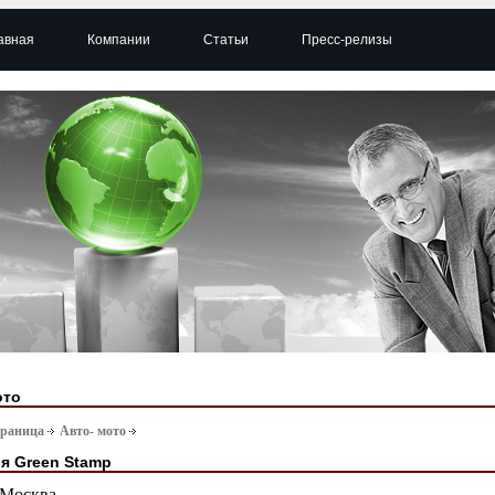
авная
Компании
Статьи
Пресс-релизы
ото
траница
Авто- мото
я Green Stamp
Москва