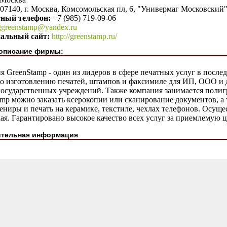
07140, г. Москва, Комсомольская пл, 6, "Универмаг Московский"
тный телефон:
+7 (985) 719-09-06
ggreenstamp@yandex.ru
альный сайт:
http://greenstamp.ru/
описание фирмы:
 GreenStamp - один из лидеров в сфере печатных услуг в послед
по изготовлению печатей, штампов и факсимиле для ИП, ООО и 
 государственных учреждений. Также компания занимается полиг
mp можно заказать ксерокопии или сканирование документов, а 
ниры и печать на керамике, текстиле, чехлах телефонов. Осущес
ая. Гарантировано высокое качество всех услуг за приемлемую ц
тельная информация