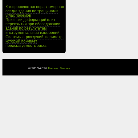
Как проявляется неравномерная
осадка здания по трещинам в
углах проёмов
Признаки деформаций плит
перекрытия при обследовании
зданий по результатам
инструментальных измерений
Системы ограждений: периметр,
который покупает
предсказуемость риска
© 2013-
2026
Бизнес Москва