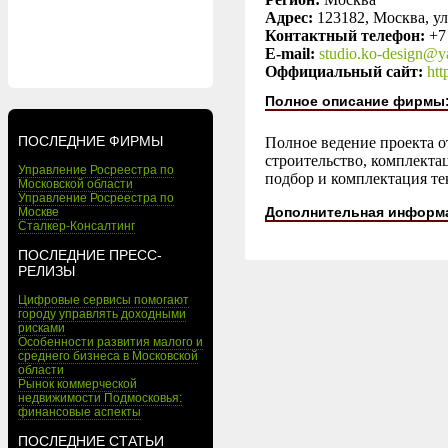
Адрес:
123182, Москва, ул
Контактный телефон:
+7
E-mail:
studio.ko-design@y
Оффициальный сайт:
htt
Полное описание фирмы
ПОСЛЕДНИЕ ФИРМЫ
Полное ведение проекта от
строительство, комплекта
Управление Росреестра по
подбор и комплектация те
Московской области
Управление Росреестра по
Дополнительная информ
Москве
Сталкер-Консалтинг
ПОСЛЕДНИЕ ПРЕСС-
РЕЛИЗЫ
Цифровые сервисы помогают
городу управлять доходными
рисками
Особенности развития малого и
среднего бизнеса в Московской
области
Рынок коммерческой
недвижимости Подмосковья:
финансовые аспекты
ПОСЛЕДНИЕ СТАТЬИ