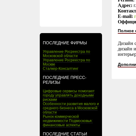
Адрес:
г
Контак
E-mail:
Оффици
Полное 
ПОСЛЕДНИЕ ФИРМЫ
Дизайн с
дизайн и
Управление Росреестра по
интерьер
Московской области
Управление Росреестра по
Дополни
Москве
Сталкер-Консалтинг
ПОСЛЕДНИЕ ПРЕСС-
РЕЛИЗЫ
Цифровые сервисы помогают
городу управлять доходными
рисками
Особенности развития малого и
среднего бизнеса в Московской
области
Рынок коммерческой
недвижимости Подмосковья:
финансовые аспекты
ПОСЛЕДНИЕ СТАТЬИ