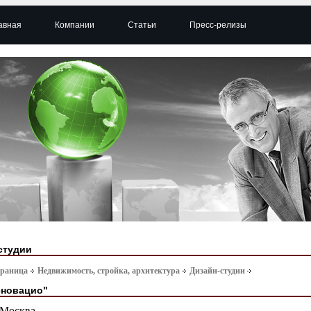
авная
Компании
Статьи
Пресс-релизы
студии
траница
Недвижимость, стройка, архитектура
Дизайн-студии
еновацио"
Москва