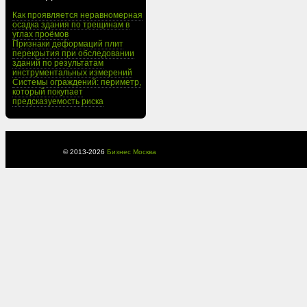
Как проявляется неравномерная
осадка здания по трещинам в
углах проёмов
Признаки деформаций плит
перекрытия при обследовании
зданий по результатам
инструментальных измерений
Системы ограждений: периметр,
который покупает
предсказуемость риска
© 2013-
2026
Бизнес Москва