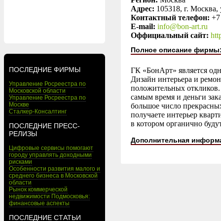
Адрес:
105318, г. Москва, 
Контактный телефон:
+7
E-mail:
info@bon-art.ru
Оффициальный сайт:
htt
Полное описание фирмы
ПОСЛЕДНИЕ ФИРМЫ
ГК «БонАрт» является одн
Дизайн интерьера и ремо
Управление Росреестра по
положительных откликов. 
Московской области
самым время и деньги зака
Управление Росреестра по
Москве
большое число прекрасны
Сталкер-Консалтинг
получаете интерьер кварт
в котором органично буду
ПОСЛЕДНИЕ ПРЕСС-
РЕЛИЗЫ
Дополнительная информ
Цифровые сервисы помогают
городу управлять доходными
рисками
Особенности развития малого и
среднего бизнеса в Московской
области
Рынок коммерческой
недвижимости Подмосковья:
финансовые аспекты
ПОСЛЕДНИЕ СТАТЬИ