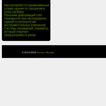
Как проявляется неравномерная
осадка здания по трещинам в
углах проёмов
Признаки деформаций плит
перекрытия при обследовании
зданий по результатам
инструментальных измерений
Системы ограждений: периметр,
который покупает
предсказуемость риска
© 2013-
2026
Бизнес Москва