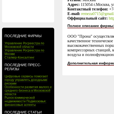
Адрес:
115054 г.Москва, ул
Контактный телефон:
+7
E-mail:
remeza0715@gmail
Оффициальный сайт:
htt
Полное описание фирмы
ПОСЛЕДНИЕ ФИРМЫ
ООО "Прона" осуществляет
качественное техническое
Управление Росреестра по
высококачественных порш
Московской области
компрессорных станций, к
Управление Росреестра по
Москве
воздуха и полнофункцион
Сталкер-Консалтинг
Дополнительная информ
ПОСЛЕДНИЕ ПРЕСС-
РЕЛИЗЫ
Цифровые сервисы помогают
городу управлять доходными
рисками
Особенности развития малого и
среднего бизнеса в Московской
области
Рынок коммерческой
недвижимости Подмосковья:
финансовые аспекты
ПОСЛЕДНИЕ СТАТЬИ