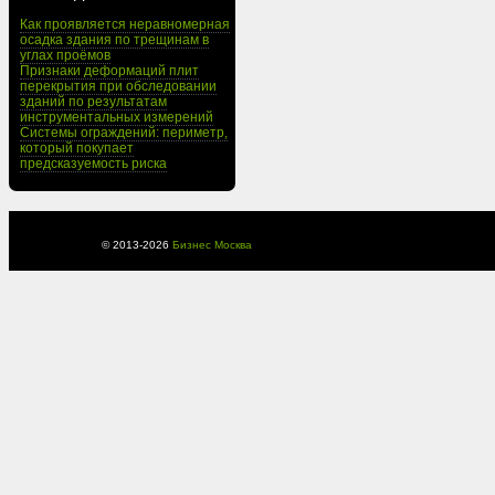
Как проявляется неравномерная
осадка здания по трещинам в
углах проёмов
Признаки деформаций плит
перекрытия при обследовании
зданий по результатам
инструментальных измерений
Системы ограждений: периметр,
который покупает
предсказуемость риска
© 2013-
2026
Бизнес Москва