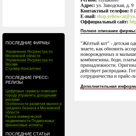
Адрес:
ул. Заводская, д. 9
Контактный телефон:
8 
E-mail:
shop.yellowcat@ya.
Оффициальный сайт:
htt
Полное описание фирмы
ПОСЛЕДНИЕ ФИРМЫ
"Жёлтый кот" - детская о
знаете, как обновить асс
Управление Росреестра по
новорожденных и малышей 
Московской области
комбинезоны, боди, плать
Управление Росреестра по
Москве
принадлежности. Оригинал
Сталкер-Консалтинг
действует распродажа. Го
сотрудничества и прайс-л
ПОСЛЕДНИЕ ПРЕСС-
РЕЛИЗЫ
Дополнительная информ
Цифровые сервисы помогают
городу управлять доходными
рисками
Особенности развития малого и
среднего бизнеса в Московской
области
Рынок коммерческой
недвижимости Подмосковья:
финансовые аспекты
ПОСЛЕДНИЕ СТАТЬИ