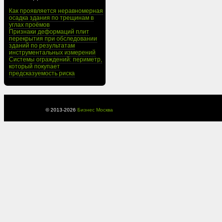
Как проявляется неравномерная
осадка здания по трещинам в
углах проёмов
Признаки деформаций плит
перекрытия при обследовании
зданий по результатам
инструментальных измерений
Системы ограждений: периметр,
который покупает
предсказуемость риска
© 2013-
2026
Бизнес Москва